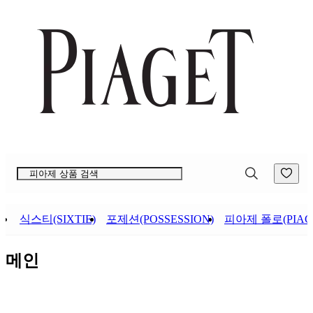
컨
앱
텐
바
츠
바
바
로
로
가
가
기
기
식스티(SIXTIE)
포제션(POSSESSION)
피아제 폴로(PIAGE
메인